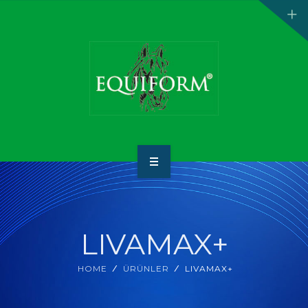
ANA SAYFA
HAKKIMIZDA
LIVAMAX+
ÜRÜNLER
HOME
ÜRÜNLER
LIVAMAX+
İLETİŞİM