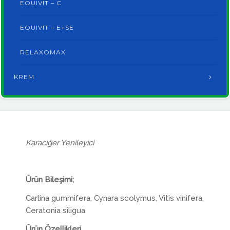
EOUIVIT – C
EOUIVIT – E+SE
RELAXOMAX
KREM
Karaciğer Yenileyici
Ürün Bileşimi;
Carlina gummifera, Cynara scolymus, Vitis vinifera,
Ceratonia siligua
Ürün Özellikleri