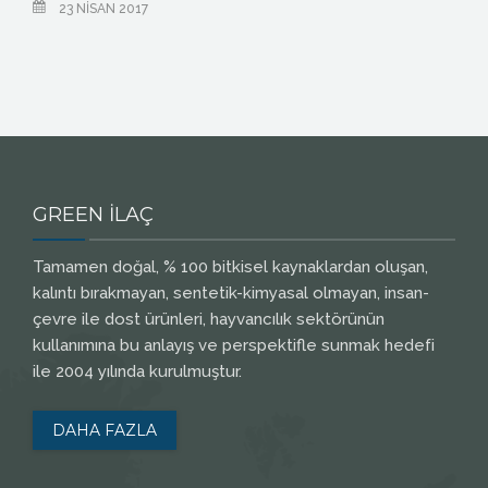
23 NISAN 2017
GREEN İLAÇ
Tamamen doğal, % 100 bitkisel kaynaklardan oluşan,
kalıntı bırakmayan, sentetik-kimyasal olmayan, insan-
çevre ile dost ürünleri, hayvancılık sektörünün
kullanımına bu anlayış ve perspektifle sunmak hedefi
ile 2004 yılında kurulmuştur.
DAHA FAZLA