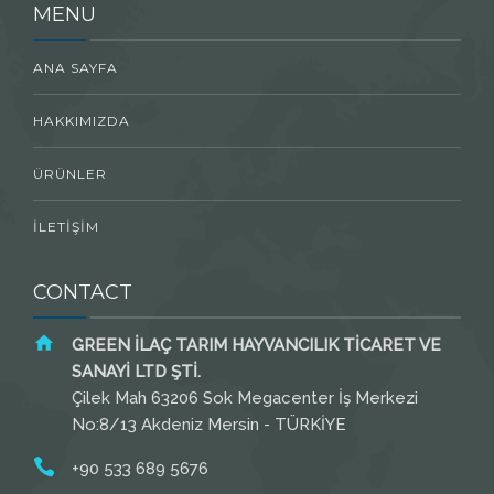
MENU
ANA SAYFA
HAKKIMIZDA
ÜRÜNLER
İLETİŞİM
CONTACT
GREEN İLAÇ TARIM HAYVANCILIK TİCARET VE
SANAYİ LTD ŞTİ.
Çilek Mah 63206 Sok Megacenter İş Merkezi
No:8/13 Akdeniz Mersin - TÜRKİYE
+90 533 689 5676