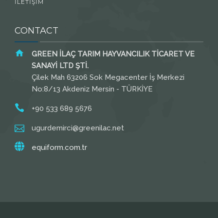
İLETİŞİM
CONTACT
GREEN İLAÇ TARIM HAYVANCILIK TİCARET VE
SANAYİ LTD ŞTİ.
Çilek Mah 63206 Sok Megacenter İş Merkezi
No:8/13 Akdeniz Mersin - TÜRKİYE
+90 533 689 5676
ugurdemirci@greenilac.net
equiform.com.tr