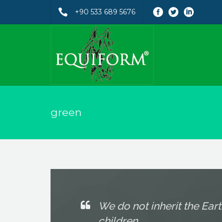
+90 533 689 5676
green
We do not inherit the Ear
children.