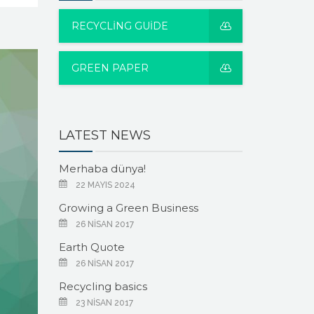
RECYCLING GUIDE
GREEN PAPER
LATEST NEWS
Merhaba dünya!
22 MAYIS 2024
Growing a Green Business
26 NISAN 2017
Earth Quote
26 NISAN 2017
Recycling basics
23 NISAN 2017