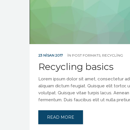
23 NISAN 2017
IN
POST FORMATS
,
RECYCLING
Recycling basics
Lorem ipsum dolor sit amet, consectetur adipis
aliquam dictum feugiat. Quisque elit tortor, u
volutpat. Quisque vitae turpis lacus. Aenean
fermentum. Duis faucibus elit ut nulla preti
READ MORE