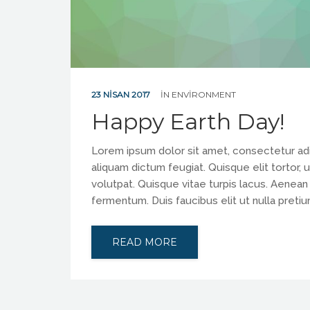
23 NISAN 2017
IN
ENVIRONMENT
Happy Earth Day!
Lorem ipsum dolor sit amet, consectetur adipis
aliquam dictum feugiat. Quisque elit tortor, u
volutpat. Quisque vitae turpis lacus. Aenean
fermentum. Duis faucibus elit ut nulla preti
READ MORE