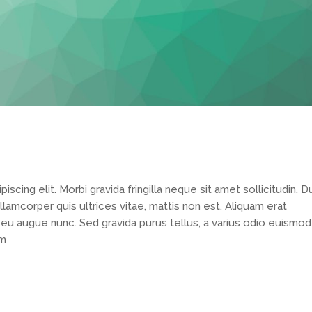
cing elit. Morbi gravida fringilla neque sit amet sollicitudin. D
llamcorper quis ultrices vitae, mattis non est. Aliquam erat
 eu augue nunc. Sed gravida purus tellus, a varius odio euismod
um