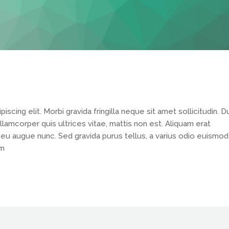
cing elit. Morbi gravida fringilla neque sit amet sollicitudin. D
llamcorper quis ultrices vitae, mattis non est. Aliquam erat
 eu augue nunc. Sed gravida purus tellus, a varius odio euismod
um