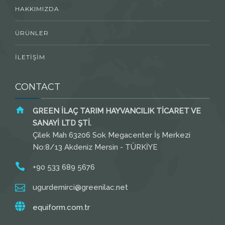
HAKKIMIZDA
ÜRÜNLER
İLETİŞİM
CONTACT
GREEN İLAÇ TARIM HAYVANCILIK TİCARET VE
SANAYİ LTD ŞTİ.
Çilek Mah 63206 Sok Megacenter İş Merkezi
No:8/13 Akdeniz Mersin - TÜRKİYE
+90 533 689 5676
ugurdemirci@greenilac.net
equiform.com.tr