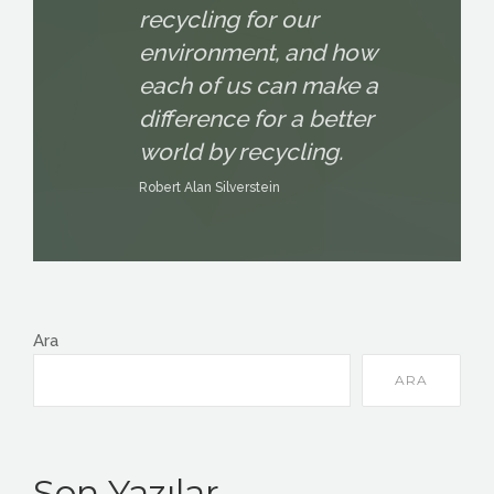
recycling for our
environment, and how
each of us can make a
difference for a better
world by recycling.
Robert Alan Silverstein
Ara
ARA
Son Yazılar