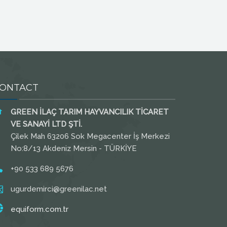
ONTACT
GREEN İLAÇ TARIM HAYVANCILIK TİCARET
VE SANAYİ LTD ŞTİ.
Çilek Mah 63206 Sok Megacenter İş Merkezi
No:8/13 Akdeniz Mersin - TÜRKİYE
+90 533 689 5676
ugurdemirci@greenilac.net
equiform.com.tr